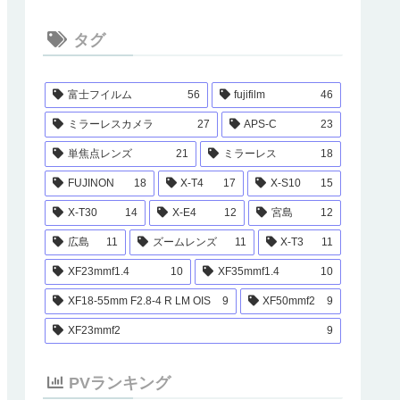
タグ
富士フイルム
56
fujifilm
46
ミラーレスカメラ
27
APS-C
23
単焦点レンズ
21
ミラーレス
18
FUJINON
18
X-T4
17
X-S10
15
X-T30
14
X-E4
12
宮島
12
広島
11
ズームレンズ
11
X-T3
11
XF23mmf1.4
10
XF35mmf1.4
10
XF18-55mm F2.8-4 R LM OIS
9
XF50mmf2
9
XF23mmf2
9
PVランキング