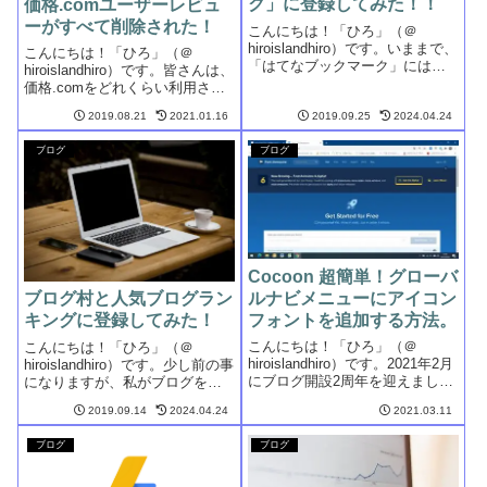
ク」に登録してみた！！
価格.comユーザーレビュ
ーがすべて削除された！
こんにちは！「ひろ」（＠
hiroislandhiro）です。いままで、
こんにちは！「ひろ」（＠
「はてなブックマーク」には、
hiroislandhiro）です。皆さんは、
あまり興味がなかったのです
価格.comをどれくらい利用され
が、どんなものか使ってみない
ていますか？ご存知のように、
とその良し悪しがわからないと
2019.08.21
2021.01.16
2019.09.25
2024.04.24
価格.comは、売れ筋の人気商品
思い、ユーザー登録してしばら
や市場価格の相場を調べるとき
く使ってみることにしました。
ブログ
ブログ
に非常に便利なサイトです。私
みな...
の場合は、高額商品を購...
Cocoon 超簡単！グローバ
ルナビメニューにアイコン
ブログ村と人気ブログラン
フォントを追加する方法。
キングに登録してみた！
こんにちは！「ひろ」（＠
こんにちは！「ひろ」（＠
hiroislandhiro）です。2021年2月
hiroislandhiro）です。少し前の事
にブログ開設2周年を迎えまし
になりますが、私がブログを始
た。新たな気持ちで3年目を迎え
めたことを知っている人から
2019.09.14
2024.04.24
2021.03.11
るため、サイト型トップページ
「ブログ村」には登録していな
への変更に挑戦してみました。
いの？登録したほうが訪問数は
ブログ
ブログ
カスタマイズした3項目のうち、
増えるらしいよ。とアドバイス
前回の記事では１項目し...
を頂きました。その時、私の頭
の中...