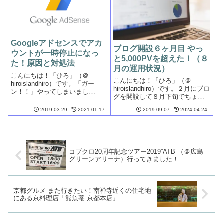
Googleアドセンスでアカ
ブログ開設６ヶ月目 やっ
ウントが一時停止になっ
と5,000PVを超えた！（８
た！原因と対処法
月の運用状況）
こんにちは！「ひろ」（＠
こんにちは！「ひろ」（＠
hiroislandhiro）です。「ガー
hiroislandhiro）です。２月にブロ
ン！！」やってしまいまし
グを開設して８月下旬でちょう
た！！この度、Google からイエ
ど６ヶ月が経ちました。いよい
ローカードを頂戴いたしまし
2019.03.29
2021.01.17
2019.09.07
2024.04.24
よ7ヶ月目に突入です。ブログを
た！承認からそれほど日にちが
始めたころは、まだまだ寒い日
経過していないのに、「自己ク
も多い春が待ち遠しい季節でし
リック」の違反でアカウント一
たが、夏の猛暑もなんとか乗
時停...
り...
コブクロ20周年記念ツアー2019”ATB”（＠広島
グリーンアリーナ）行ってきました！
京都グルメ また行きたい！南禅寺近くの住宅地
にある京料理店「熊魚菴 京都本店」