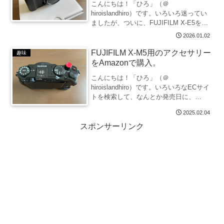
こんにちは！「ひろ」（＠
hiroislandhiro）です。いろいろ迷ってい
ましたが、ついに、FUJIFILM X-E5を導
入することにしました。前モデル「X-
2026.01.02
E4」より高額になると噂で聞いていたも
のの、その2倍近い価格にびっくりした
FUJIFILM X-M5用のアクセサリー
趣味
り、フ...
をAmazonで購入。
こんにちは！「ひろ」（＠
hiroislandhiro）です。いろいろなECサイ
トを検索して、なんとか発売日に、
FUJIFILM「X-M5」を入手できました。
2025.02.04
カメラ注文と並行して、あらかじめ注文
しておいたX-M5用のアクセサリー類も、
スポンサーリンク
やっと全...