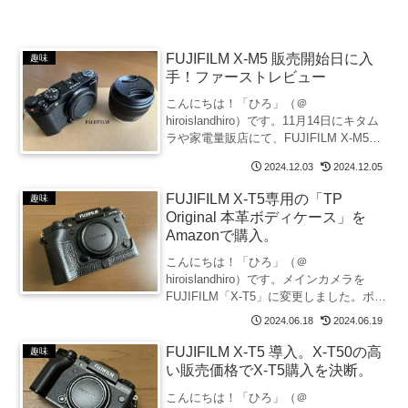
FUJIFILM X-M5 販売開始日に入
趣味
手！ファーストレビュー
こんにちは！「ひろ」（＠
hiroislandhiro）です。11月14日にキタム
ラや家電量販店にて、FUJIFILM X-M5の
予約販売が開始されました。発売日は11
2024.12.03
2024.12.05
月28日の予定です。フジヤカメラでは、
予約開始日の夜には、すでにブラッ
FUJIFILM X-T5専用の「TP
趣味
ク、...
Original 本革ボディケース」を
Amazonで購入。
こんにちは！「ひろ」（＠
hiroislandhiro）です。メインカメラを
FUJIFILM「X-T5」に変更しました。ボデ
ィも丁寧に扱いたい私は、ボディケース
2024.06.18
2024.06.19
を装着する派です。そこで、カメラの購
入と同時に、X-T5用のボディケースも注
FUJIFILM X-T5 導入。X-T50の高
趣味
文しま...
い販売価格でX-T5購入を決断。
こんにちは！「ひろ」（＠