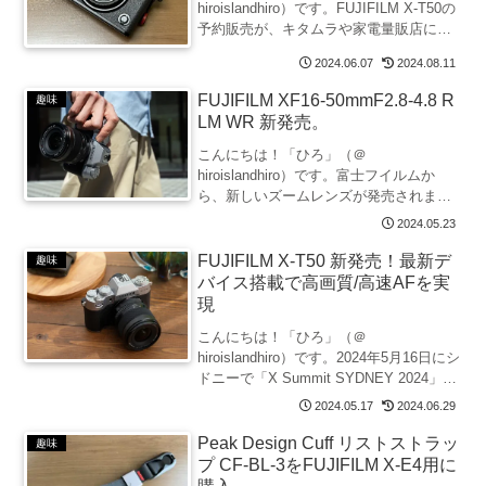
hiroislandhiro）です。FUJIFILM X-T50の
予約販売が、キタムラや家電量販店に
て、いよいよ開始されました。発売は6月
2024.06.07
2024.08.11
28日の予定です。キタムラでは、予約上
限数があり上限数に達した場合には、予
FUJIFILM XF16-50mmF2.8-4.8 R
趣味
約を...
LM WR 新発売。
こんにちは！「ひろ」（＠
hiroislandhiro）です。富士フイルムか
ら、新しいズームレンズが発売されま
す。そのレンズは、「XF16-50mmF2.8-
2024.05.23
4.8 R LM WR」。35mm判換算で広角
24mmから中望遠75mmの焦点距離を...
FUJIFILM X-T50 新発売！最新デ
趣味
バイス搭載で高画質/高速AFを実
現
こんにちは！「ひろ」（＠
hiroislandhiro）です。2024年5月16日にシ
ドニーで「X Summit SYDNEY 2024」が
開催されました。そのイベントにて、
2024.05.17
2024.06.29
4020万画素「X-Trans™ CMOS 5 HR」セ
ンサーと高速...
Peak Design Cuff リストストラッ
趣味
プ CF-BL-3をFUJIFILM X-E4用に