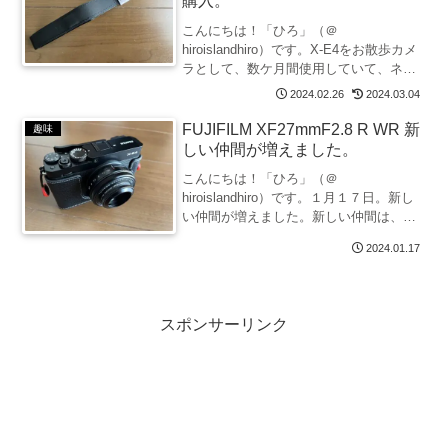
購入。
こんにちは！「ひろ」（＠
hiroislandhiro）です。X-E4をお散歩カメ
ラとして、数ケ月間使用していて、ネッ
クストラップは使い勝手が今一つ。スリ
2024.02.26
2024.03.04
ングバッグからさっと取り出して撮影す
る使い方では、ハンドストラップのほう
FUJIFILM XF27mmF2.8 R WR 新
趣味
が使い勝手が良い...
しい仲間が増えました。
こんにちは！「ひろ」（＠
hiroislandhiro）です。１月１７日。新し
い仲間が増えました。新しい仲間は、
「XF27mm F2.8 R WR」。「XF33mm
2024.01.17
F1.4 R LM WR」と焦点距離の近いこのレ
ンズが本当に必要か？「XF3...
スポンサーリンク