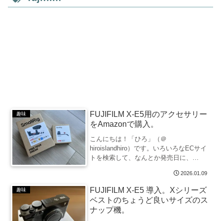
FUJIFILM X-E5用のアクセサリー
趣味
をAmazonで購入。
こんにちは！「ひろ」（＠
hiroislandhiro）です。いろいろなECサイ
トを検索して、なんとか発売日に、
FUJIFILM「X-E5」を入手できました。カ
2026.01.09
メラ注文と並行してX-E5用のアクセサリ
ー類も注文しておいたので、さっそく紹
FUJIFILM X-E5 導入。Xシリーズ
趣味
介した...
ベストのちょうど良いサイズのス
ナップ機。