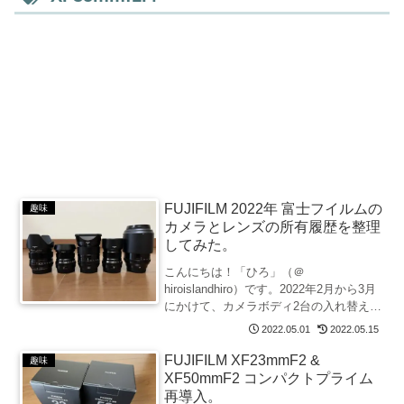
FUJIFILM 2022年 富士フイルムの
趣味
カメラとレンズの所有履歴を整理
してみた。
こんにちは！「ひろ」（＠
hiroislandhiro）です。2022年2月から3月
にかけて、カメラボディ2台の入れ替えと
それに伴う所有レンズの再整理を行いま
2022.05.01
2022.05.15
した。機材を再整理したこの機会に、昨
年から今年にかけての所有機材の変遷
FUJIFILM XF23mmF2 &
趣味
を、備忘録とし...
XF50mmF2 コンパクトプライム
再導入。