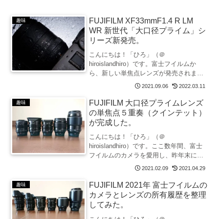
FUJIFILM XF33mmF1.4 R LM
趣味
WR 新世代「大口径プライム」シ
リーズ新発売。
こんにちは！「ひろ」（＠
hiroislandhiro）です。富士フイルムか
ら、新しい単焦点レンズが発売されまし
た。そのレンズは、XF33mmF1.4 R LM
2021.09.06
2022.03.11
WR。標準33mm（35mm判換算：50mm
相当）の焦点距離を持つ大口径単焦点
FUJIFILM 大口径プライムレンズ
趣味
レ...
の単焦点５重奏（クインテット）
が完成した。
こんにちは！「ひろ」（＠
hiroislandhiro）です。ここ数年間、富士
フイルムのカメラを愛用し、昨年末に手
ブレ補正機能と高速・高精度AF機能を搭
2021.02.09
2021.04.29
載したX-S10を導入しました。手ブレ補
正機能を搭載したX-S10の導入を契機
FUJIFILM 2021年 富士フイルムの
趣味
に、単焦点レ...
カメラとレンズの所有履歴を整理
してみた。