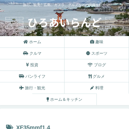
旅行、観光、広島、カメラ、グルメなどの情報を紹介
ホーム
趣味
クルマ
スポーツ
投資
ブログ
バンライフ
グルメ
旅行・観光
料理
ホーム＆キッチン
XF35mmf1.4