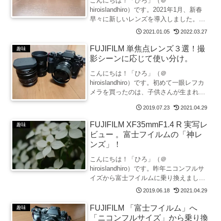
こんにちは！「ひろ」（＠
hiroislandhiro）です。2021年1月、新春
早々に新しいレンズを導入しました。新
しいレンズを導入したこの機会に、今ま
2021.01.05
2022.03.27
で所有してきた機材の変遷を、備忘録と
して整理してみました。さっそく、ご紹
FUJIFILM 単焦点レンズ３選！撮
趣味
介します。（20...
影シーンに応じて使い分け。
こんにちは！「ひろ」（＠
hiroislandhiro）です。初めて一眼レフカ
メラを買ったのは、子供さんが生まれた
のがきっかけという方も多いのではない
2019.07.23
2021.04.29
でしょうか？私もそうでした。コンパク
トカメラしか使ったことのない私がよく
FUJIFILM XF35mmF1.4 R 実写レ
趣味
わからないまま、当時...
ビュー 。富士フイルムの「神レ
ンズ」！
こんにちは！「ひろ」（＠
hiroislandhiro）です。昨年ニコンフルサ
イズから富士フイルムに乗り換えまし
た。X-T3のボディに3本の単焦点レンズを
2019.06.18
2021.04.29
メインに撮影しています。軽量小型の富
士フイルムにしてから持ち出す機会も増
FUJIFILM 「富士フイルム」へ
趣味
えて大変満足して...
「ニコンフルサイズ」から乗り換