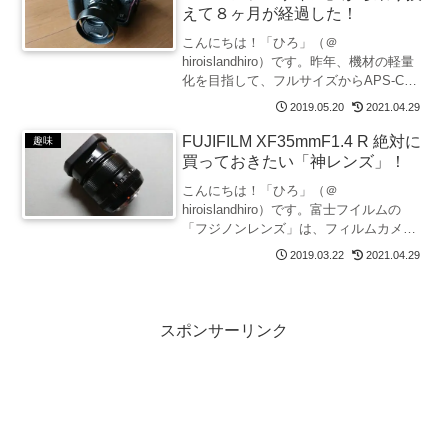
えて８ヶ月が経過した！
こんにちは！「ひろ」（＠
hiroislandhiro）です。昨年、機材の軽量
化を目指して、フルサイズからAPS-Cへ
のサイズダウンやニコンから富士フイル
2019.05.20
2021.04.29
ムへのレンズマウントの変更を決断しま
した。いろいろと検討した結果、カメラ
FUJIFILM XF35mmF1.4 R 絶対に
趣味
本体をニコンのフ...
買っておきたい「神レンズ」！
こんにちは！「ひろ」（＠
hiroislandhiro）です。富士フイルムの
「フジノンレンズ」は、フィルムカメラ
の時代から優れた描写性能で知られてい
2019.03.22
2021.04.29
ます。そして、2012年にミラーレスカメ
ラであるXシリーズとともに誕生したXマ
ウントレンズも、...
スポンサーリンク