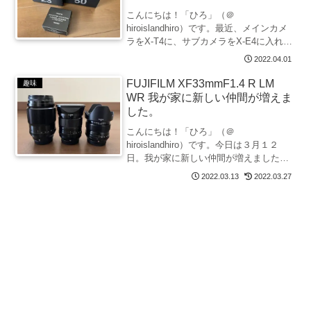
こんにちは！「ひろ」（＠
hiroislandhiro）です。最近、メインカメ
ラをX-T4に、サブカメラをX-E4に入れ替
え、新世代レンズ「XF33mm F1.4 R LM
2022.04.01
WR」を導入しました。機材入れ替えの資
金捻出のために、所有していたカ...
FUJIFILM XF33mmF1.4 R LM
趣味
WR 我が家に新しい仲間が増えま
した。
こんにちは！「ひろ」（＠
hiroislandhiro）です。今日は３月１２
日。我が家に新しい仲間が増えました。
新しい仲間は、「XF33mmF1.4 R LM
2022.03.13
2022.03.27
WR」。いろいろと悩んだ結果、
「XF35mmF1.4 R」と「XF23ｍｍF1.4...