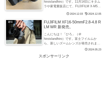
hiroislandhiro）です。11月14日にキタム
ラや家電量販店にて、FUJIFILM X-M5の
予約販売が開始されました。発売日は11
2024.12.03
2024.12.05
月28日の予定です。フジヤカメラでは、
予約開始日の夜には、すでにブラッ
FUJIFILM XF16-50mmF2.8-4.8 R
趣味
ク、...
LM WR 新発売。
こんにちは！「ひろ」（＠
hiroislandhiro）です。富士フイルムか
ら、新しいズームレンズが発売されま
す。そのレンズは、「XF16-50mmF2.8-
2024.05.23
4.8 R LM WR」。35mm判換算で広角
スポンサーリンク
24mmから中望遠75mmの焦点距離を...