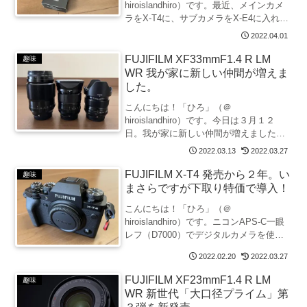
hiroislandhiro）です。最近、メインカメ
ラをX-T4に、サブカメラをX-E4に入れ替
え、新世代レンズ「XF33mm F1.4 R LM
2022.04.01
WR」を導入しました。機材入れ替えの資
金捻出のために、所有していたカ...
FUJIFILM XF33mmF1.4 R LM
趣味
WR 我が家に新しい仲間が増えま
した。
こんにちは！「ひろ」（＠
hiroislandhiro）です。今日は３月１２
日。我が家に新しい仲間が増えました。
新しい仲間は、「XF33mmF1.4 R LM
2022.03.13
2022.03.27
WR」。いろいろと悩んだ結果、
「XF35mmF1.4 R」と「XF23ｍｍF1.4...
FUJIFILM X-T4 発売から２年。い
趣味
まさらですが下取り特価で導入！
こんにちは！「ひろ」（＠
hiroislandhiro）です。ニコンAPS-C一眼
レフ（D7000）でデジタルカメラを使い
始め、ニコンフルサイズ一眼レフ
2022.02.20
2022.03.27
（D750、D800）にグレードアップ。しば
らくニコンを愛用していました。その
FUJIFILM XF23mmF1.4 R LM
趣味
後、富士フイ...
WR 新世代「大口径プライム」第