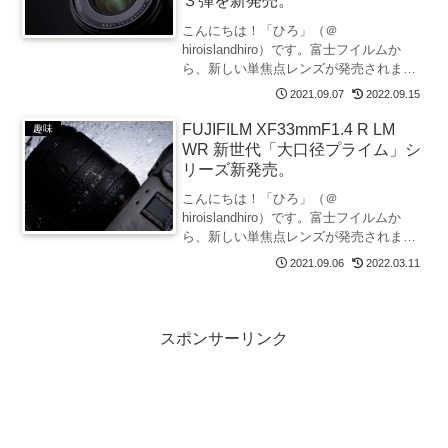
３弾を新発売。
こんにちは！「ひろ」（＠
hiroislandhiro）です。富士フイルムか
ら、新しい単焦点レンズが発売されま
す。そのレンズは、XF23mmF1.4 R LM
2021.09.07
2022.09.15
WR。広角23mm（35mm判換算：35mm
相当）の焦点距離を持つ大口径単焦点レ
FUJIFILM XF33mmF1.4 R LM
趣味
ン...
WR 新世代「大口径プライム」シ
リーズ新発売。
こんにちは！「ひろ」（＠
hiroislandhiro）です。富士フイルムか
ら、新しい単焦点レンズが発売されまし
た。そのレンズは、XF33mmF1.4 R LM
2021.09.06
2022.03.11
WR。標準33mm（35mm判換算：50mm
相当）の焦点距離を持つ大口径単焦点
レ...
スポンサーリンク