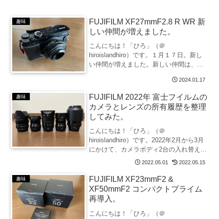
FUJIFILM XF27mmF2.8 R WR 新
趣味
しい仲間が増えました。
こんにちは！「ひろ」（＠
hiroislandhiro）です。１月１７日。新し
い仲間が増えました。新しい仲間は、
「XF27mm F2.8 R WR」。「XF33mm
2024.01.17
F1.4 R LM WR」と焦点距離の近いこのレ
ンズが本当に必要か？「XF3...
FUJIFILM 2022年 富士フイルムの
趣味
カメラとレンズの所有履歴を整理
してみた。
こんにちは！「ひろ」（＠
hiroislandhiro）です。2022年2月から3月
にかけて、カメラボディ2台の入れ替えと
それに伴う所有レンズの再整理を行いま
2022.05.01
2022.05.15
した。機材を再整理したこの機会に、昨
年から今年にかけての所有機材の変遷
FUJIFILM XF23mmF2 &
趣味
を、備忘録とし...
XF50mmF2 コンパクトプライム
再導入。
こんにちは！「ひろ」（＠