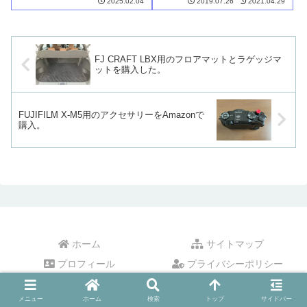
2025.02.04
2019.07.26
2021.04.29
たい。」「ご家族の記念日やイ
入手できました。カメラ注文と
ベントをもっと綺麗な映像で残
並行して、あらかじめ注文して
したい。」と考えている方・コ
おいたX-M5用のアクセサリー類
ンパ...
も、やっと全...
FJ CRAFT LBX用のフロアマットとラゲッジマ
ットを購入した。
FUJIFILM X-M5用のアクセサリーをAmazonで
購入。
ホーム
サイトマップ
プロフィール
プライバシーポリシー
お問い合わせ
メニュー
ホーム
検索
トップ
サイドバー