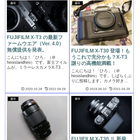
趣味
趣味
FUJIFILM X-T3 の最新フ
ァームウエア（Ver. 4.0）
無償提供を発表。
FUJIFILM X-T30 登場！も
うこれで充分かも？X-T3
こんにちは！「ひろ」（＠
hiroislandhiro）です。富士フイル
譲りの高機能満載！
ムが、ミラーレスカメラX-T3の
こんにちは！「ひろ」（＠
最新ファームウエア（Ver. 4.0）
hiroislandhiro）です。しばらくぶ
の無償提供を10月15日に発表し
りに投稿します。カメラ好きの
ました。待ちに待った公開予定
人に、ニコンの一眼レフからミ
日は、2020年10月28日の予定で
2020.10.28
2021.04.29
2019.06.10
2021.04.29
ラーレスに買い替えたと言う
す。...
と、「フルサイズに替えた
趣味
趣味
の？」と必ず尋ねられるくら
い、各メーカーからつぎつぎと
「フルサイ...
FUJIFILM X-T30 Ⅱ 新発