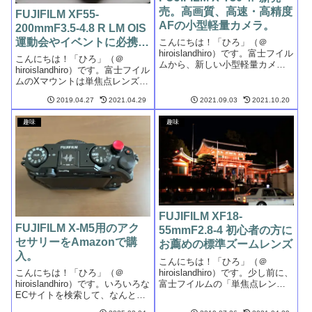
売。高画質、高速・高精度
FUJIFILM XF55-
AFの小型軽量カメラ。
200mmF3.5-4.8 R LM OIS
運動会やイベントに必携の
こんにちは！「ひろ」（＠
hiroislandhiro）です。富士フイル
レンズ！
こんにちは！「ひろ」（＠
ムから、新しい小型軽量カメラ
hiroislandhiro）です。富士フイル
が発売されました。従来の「X-
ムのXマウントは単焦点レンズと
T30」で好評だった小型軽量ボデ
いうイメージが強いカメラで
ィはそのままに、ソフトウェア
2019.04.27
2021.04.29
2021.09.03
2021.10.20
す。私も単焦点レンズから富士
を刷新し、フラッグシップモデ
フイルムの世界に足を踏み入
ル「X-T4」と同等の高...
趣味
趣味
れ、望遠域のレンズの入手は後
回しになっていました。ようや
く入...
FUJIFILM XF18-
FUJIFILM X-M5用のアク
55mmF2.8-4 初心者の方に
セサリーをAmazonで購
お薦めの標準ズームレンズ
入。
こんにちは！「ひろ」（＠
hiroislandhiro）です。少し前に、
こんにちは！「ひろ」（＠
富士フイルムの「単焦点レン
hiroislandhiro）です。いろいろな
ズ」について投稿しました。・
ECサイトを検索して、なんとか
「子供さんをもっと可愛く撮り
発売日に、FUJIFILM「X-M5」を