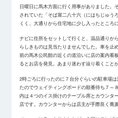
日曜日に馬木方面に行く用事がありました。
されていた「そば屋二八十六（にはちじゅう
くく、大通りから住宅地に少し入ったところ
ナビに住所をセットして行くと、温品通りか
らしきものは見当たりませんでした。車を止
前の馬木公民館の近くの道沿いに店の案内看板
るとお店を発見。あまり迷わす辿り着くこと
2時ごろに行ったのに７台分ぐらいの駐車場
たのでウェイティングボードの順番待ち７～８
内は４つのイス掛けのテーブル席とカウンタ
店です。カウンターからは店主が手際良く蕎