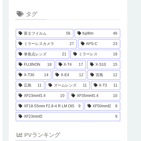
タグ
富士フイルム
56
fujifilm
46
ミラーレスカメラ
27
APS-C
23
単焦点レンズ
21
ミラーレス
18
FUJINON
18
X-T4
17
X-S10
15
X-T30
14
X-E4
12
宮島
12
広島
11
ズームレンズ
11
X-T3
11
XF23mmf1.4
10
XF35mmf1.4
10
XF18-55mm F2.8-4 R LM OIS
9
XF50mmf2
9
XF23mmf2
9
PVランキング