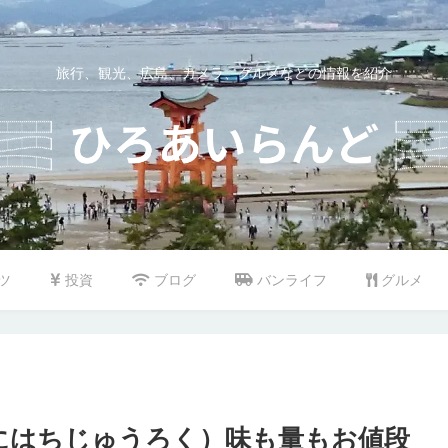
旅行、観光、広島、カメラ、グルメなどの情報を紹介
ツ
投資
ブログ
バンライフ
グルメ
（にはちじゅうろく）味も量もお値段