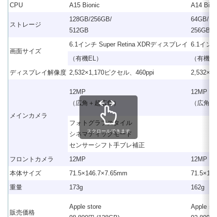
CPU
A15 Bionic
A14 Bion
128GB/256GB/
64GB/12
ストレージ
512GB
256GB
6.1インチ Super Retina XDRディスプレイ
6.1インチ
画面サイズ
（有機EL）
（有機E
ディスプレイ解像度
2,532×1,170ピクセル、460ppi
2,532×
12MP
12MP
（広角＋超広角）
（広角＋
メインカメラ
フォトグラフスタイル
スクロールできます
シネマティックモード
センサーシフト手ブレ補正
フロントカメラ
12MP
12MP
本体サイズ
71.5×146.7×7.65mm
71.5×14
重量
173g
162g
Apple store
Apple sto
販売価格