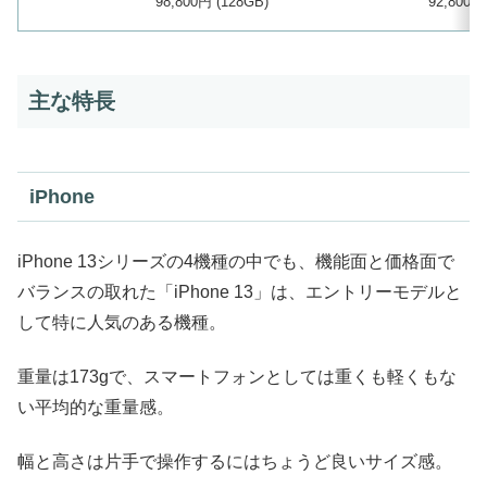
98,800円 (128GB)
92,800円
主な特長
iPhone
iPhone 13シリーズの4機種の中でも、機能面と価格面で
バランスの取れた「iPhone 13」は、エントリーモデルと
して特に人気のある機種。
重量は173gで、スマートフォンとしては重くも軽くもな
い平均的な重量感。
幅と高さは片手で操作するにはちょうど良いサイズ感。