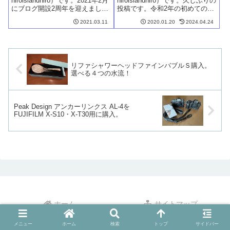
hiroislandhiro）です。2021年2月
hiroislandhiro）です。久しぶりの
にブログ開設2周年を迎えまし
投稿です。令和2年の初めての投
た。新たな気持ちで3年目を迎え
稿は、Windowsの話題にしたい
2021.03.11
2020.01.20
2024.04.24
るため、サイト型トップページ
と思います。Windows 7が2020
への変更に挑戦してみました。
年1月14日にサポート終了皆さん
カスタマイズした3項目のうち、
ご存知のように、Windows 7...
前回の記事では１項目し...
リファシャワーヘッドファインバブルＳ購入。
選べる４つの水流！
Peak Design アンカーリンクス AL-4を
FUJIFILM X-S10・X-T30用に購入。
ホーム
サイトマップ
プロフィール
プライバシーポリシー
メニュー
ホーム
検索
トップ
サイドバー