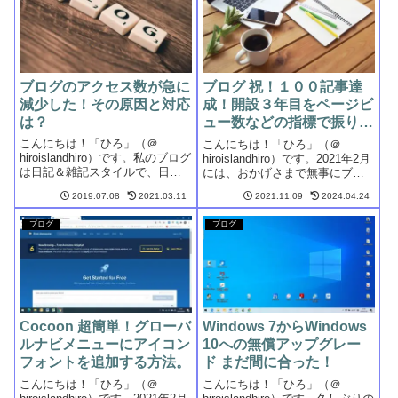
ブログのアクセス数が急に
ブログ 祝！１００記事達
減少した！その原因と対応
成！開設３年目をページビ
は？
ュー数などの指標で振り返
ってみた！
こんにちは！「ひろ」（＠
こんにちは！「ひろ」（＠
hiroislandhiro）です。私のブログ
hiroislandhiro）です。2021年2月
は日記＆雑記スタイルで、日常
には、おかげさまで無事にブロ
生活で印象に残った出来事を自
グ開設「２周年」を迎え３年目
2019.07.08
2021.03.11
2021.11.09
2024.04.24
由に気ままに書いています。お
に突入。この10月下旬には、早
かげさまでブログを始めてから1
くも３年目になって８ヶ月が経
ブログ
ブログ
ヶ月を過ぎたあたりから徐々に
過しました。まったく経験のな
アクセス数が増えてきまし
い初心者が、無謀にもいき...
た。...
Cocoon 超簡単！グローバ
Windows 7からWindows
ルナビメニューにアイコン
10への無償アップグレー
フォントを追加する方法。
ド まだ間に合った！
こんにちは！「ひろ」（＠
こんにちは！「ひろ」（＠