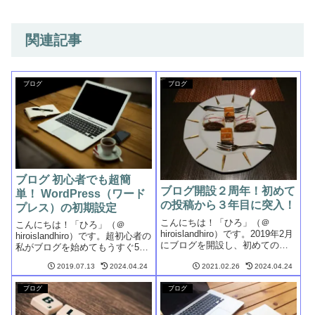
関連記事
ブログ
ブログ
ブログ 初心者でも超簡
ブログ開設２周年！初めて
単！ WordPress（ワード
の投稿から３年目に突入！
プレス）の初期設定
こんにちは！「ひろ」（＠
こんにちは！「ひろ」（＠
hiroislandhiro）です。2019年2月
hiroislandhiro）です。超初心者の
にブログを開設し、初めての投
私がブログを始めてもうすぐ5ヶ
稿を2月19日に公開してから、ち
月になります。「Google
ょうど2年が経過しました。いよ
2019.07.13
2024.04.24
2021.02.26
2024.04.24
AdSense」や「Amazonアソシエ
いよ3年目に突入です。この機会
イト」の承認取得など、ブログ
に、備忘録を兼ねて、この2年間
ブログ
ブログ
として一定の水準に到達した証
を振り返ってみよ...
をもらいながら...