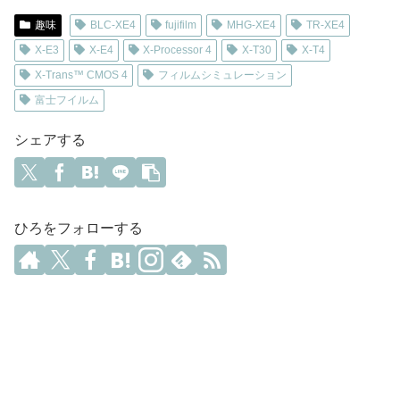
趣味
BLC-XE4
fujifilm
MHG-XE4
TR-XE4
X-E3
X-E4
X-Processor 4
X-T30
X-T4
X-Trans™ CMOS 4
フィルムシミュレーション
富士フイルム
シェアする
ひろをフォローする