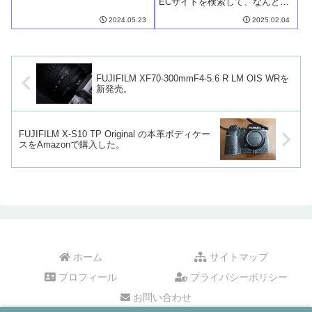
発売されます。そのレンズは、
ECサイトを検索して、なんとか
「XF16-50mmF2.8-4.8 R LM
発売日に、FUJIFILM「X-M5」を
2024.05.23
2025.02.04
WR」。35mm判換算で広角
入手できました。カメラ注文と
24mmから中望遠75mmの焦点距
並行して、あらかじめ注文して
離を...
おいたX-M5用のアクセサリー類
も、やっと全...
FUJIFILM XF70-300mmF4-5.6 R LM OIS WRを
新発売。
FUJIFILM X-S10 TP Original の本革ボディケー
スをAmazonで購入した。
ホーム
サイトマップ
プロフィール
プライバシーポリシー
お問い合わせ