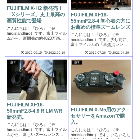
FUJIFILM X-H2 新発売！
「Xシリーズ」史上最高の
FUJIFILM XF18-
画質性能で登場
55mmF2.8-4 初心者の方に
お薦めの標準ズームレンズ
こんにちは！「ひろ」（＠
hiroislandhiro）です。富士フイル
こんにちは！「ひろ」（＠
ムから、新開発の約4020万画素
hiroislandhiro）です。少し前に、
「X-Trans™ CMOS 5 HR」セン
富士フイルムの「単焦点レン
サーを搭載し「Xシリーズ」史上
ズ」について投稿しました。・
最高画質を実現した「FUJIFILM
2022.09.15
2022.09.19
2019.07.26
2021.04.29
「子供さんをもっと可愛く撮り
X-H2」の発売が発表され...
たい。」「ご家族の記念日やイ
趣味
趣味
ベントをもっと綺麗な映像で残
したい。」と考えている方・コ
ンパ...
FUJIFILM XF16-
FUJIFILM X-M5用のアク
50mmF2.8-4.8 R LM WR
セサリーをAmazonで購
新発売。
入。
こんにちは！「ひろ」（＠
hiroislandhiro）です。富士フイル
こんにちは！「ひろ」（＠
ムから、新しいズームレンズが
hiroislandhiro）です。いろいろな