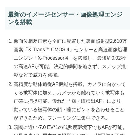
最新のイメージセンサー・画像処理エンジ
ンを搭載
像面位相差画素を全面に配置した裏面照射型2,610万
画素「X-Trans™ CMOS 4」センサーと高速画像処理
エンジン「X-Processor 4」を搭載し、最短約0.02秒
の高速AFが可能。決定的瞬間を逃さず、スナップ撮
影などで威力を発揮。
高精度な動体追従AF機能を搭載。カメラに向かって
くる被写体に加え、カメラから離れていく被写体も
正確に捕捉可能。優れた「顔・瞳検出AF」により、
動いている被写体の顔・瞳にピントを合わせること
ができるため、フレーミングに集中できる。
暗闇に近い-7.0 EV*1の低照度環境下でもAFが可能。