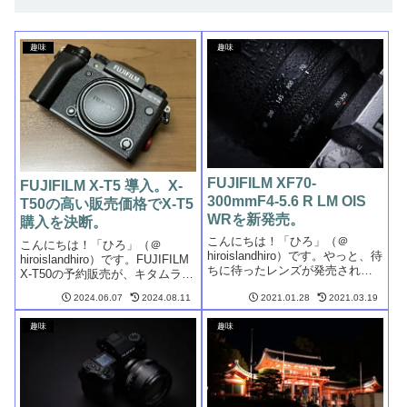
趣味
趣味
FUJIFILM XF70-
FUJIFILM X-T5 導入。X-
300mmF4-5.6 R LM OIS
T50の高い販売価格でX-T5
WRを新発売。
購入を決断。
こんにちは！「ひろ」（＠
こんにちは！「ひろ」（＠
hiroislandhiro）です。やっと、待
hiroislandhiro）です。FUJIFILM
ちに待ったレンズが発売されま
X-T50の予約販売が、キタムラや
す。そのレンズは、XF70-
家電量販店にて、いよいよ開始
2024.06.07
2024.08.11
2021.01.28
2021.03.19
300mmF4-5.6 R LM OIS WR。超
されました。発売は6月28日の予
望遠ズームと小型軽量を両立し
定です。キタムラでは、予約上
趣味
趣味
た焦点距離70mm-300mmをカ
限数があり上限数に達した場合
バ...
には、予約を...