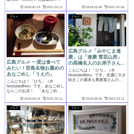
ーアル工事のため休業となって
ともみじ饅頭！もみじ饅頭と聞
います。宮島口桟橋近くの名店
2019.02.23
2021.03.11
2019.03.09
2021.07.04
くと、「あの定番のお饅頭
アル・ケッチァーノ姉妹店あの
ね。」とすぐに頭に浮かぶ人も
奥田政行シェフの山...
グルメ
グルメ
多いと思います。宮島には「○○
屋」「△△堂」といった有名店
から...
広島グルメ「みやじま達
磨」は「達磨 雪花山房」
広島グルメ 一度は食べて
の高橋名人のお弟子さんが
みたい！宮島名物お薦めの
開店したお蕎麦屋さん
こんにちは！「ひろ」（＠
あなごめし「うえの」
hiroislandhiro）です。先週に引き
続きこの週末も蕎麦屋さんの話
こんにちは！「ひろ」（＠
題です。北広島にあった「達磨
hiroislandhiro）です。あなごめし
雪花山房」は、全国的にも有名
ならこのお店！ 「あなごめし
なそば打ち達人の高橋名人が打
うえの」と「他人吉」今年のゴ
っている蕎麦ということで、も
2019.04.22
2021.03.11
2019.06.29
2021.03.11
ールデンウイークは10連休とい
のすごい行列の人気店でし
う方も多くいらっしゃるのでは
た。...
グルメ
グルメ
ないでしょうか？例年より遠く
まで足をのばして外出しよう
と...