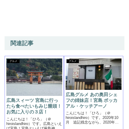
関連記事
グルメ
グルメ
広島グルメ あの奥田シェ
フの姉妹店！宮島 ボッカ
広島スィーツ 宮島に行っ
アル・ケッチアーノ
たら食べたいもみじ饅頭！
お気に入りの３店！
こんにちは！「ひろ」（＠
hiroislandhiro）です。2020年10
こんにちは！「ひろ」（＠
月 追記残念ながら、2020年の9
hiroislandhiro）です。広島といえ
月14日で営業を終了し、リニュ
ば宮島！宮島といえば厳島神社