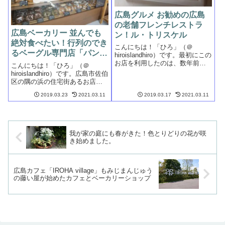
広島グルメ お勧めの広島
の老舗フレンチレストラ
広島ベーカリー 並んでも
ン！ル・トリスケル
絶対食べたい！行列のでき
こんにちは！「ひろ」（＠
るベーグル専門店「パング
hiroislandhiro）です。最初にこの
ル」
お店を利用したのは、数年前に
こんにちは！「ひろ」（＠
県立美術館に行った際に、どこ
hiroislandhiro）です。広島市佐伯
かでランチでも食べようと思い
区の隅の浜の住宅街あるお店で
立ち、スマホで偶然に見つけて
す。Pangel! 佐伯区にある行列
行ったのがきっかけです。偶然
2019.03.23
2021.03.11
2019.03.17
2021.03.11
のできるベーグル専門店！大人
見つけたお店は、広島フレンチ
気のベーグル屋さんらしいので
の...
すが、毎日は営業していないの
で、開店日には行列がで...
我が家の庭にも春がきた！色とりどりの花が咲
き始めました。
広島カフェ「IROHA village」もみじまんじゅう
の藤い屋が始めたカフェとベーカリーショップ