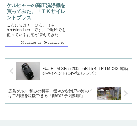
ケルヒャーの高圧洗浄機を
買ってみた。ＪＴＫサイレ
ントプラス
こんにちは！「ひろ」（＠
hiroislandhiro）です。ご近所でも
使っているお宅が増えてきた高
圧洗浄機を買ってみました。自
2021.05.02
2021.12.19
宅玄関のアプローチや庭に敷い
たレンガの黒ずみ汚れが頑固
で、一生懸命デッキブラシで擦
ってみても全くきれいになりま
せん...
FUJIFILM XF55-200mmF3.5-4.8 R LM OIS 運動
会やイベントに必携のレンズ！
広島グルメ 和みの料亭！穏やかな瀬戸の海のそ
ばで料理を堪能できる「鄙の料亭 地御前」