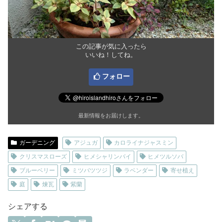
この記事が気に入ったら
いいね！してね。
フォロー
最新情報をお届けします。
ガーデニング
アジュガ
カロライナジャスミン
クリスマスローズ
ヒメシャリンバイ
ヒメツルソバ
ブルーベリー
ミツバツツジ
ラベンダー
寄せ植え
庭
煉瓦
紫蘭
シェアする