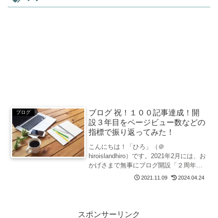
ブログ 祝！１００記事達成！開
ブログ
設３年目をページビュー数などの
指標で振り返ってみた！
こんにちは！「ひろ」（＠
hiroislandhiro）です。2021年2月には、お
かげさまで無事にブログ開設「２周年」
を迎え３年目に突入。この10月下旬に
2021.11.09
2024.04.24
は、早くも３年目になって８ヶ月が経過
しました。まったく経験のない初心者
が、無謀にもいき...
スポンサーリンク