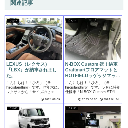
関連記事
クルマ
クルマ
LEXUS（レクサス）
N-BOX Custom 祝！納車
『LBX』が納車されまし
Craftmartフロアマットと
た。
HOTFIELDラゲッジマット
を購入。
こんにちは！「ひろ」（＠
こんにちは！「ひろ」（＠
hiroislandhiro）です。昨年末に、
hiroislandhiro）です。５月に特別
レクサスから「サイズのヒエラ
仕様車「N-BOX Custom STYLE
ルキーを超えた新たなコンパク
＋ BLACK」のFFターボが納車さ
2024.08.09
2023.06.06
2024.04.24
トラグジュアリーカー」とし
れました！見積りした未使用車
て、「LBX」が販売開始され、
は、走行距離はたったの２km、
クルマ
クルマ
さっそく年末に注文しました。
しかもシート、サンバイザーは
注文日は販売会社の最終営業
ビニ...
日。...