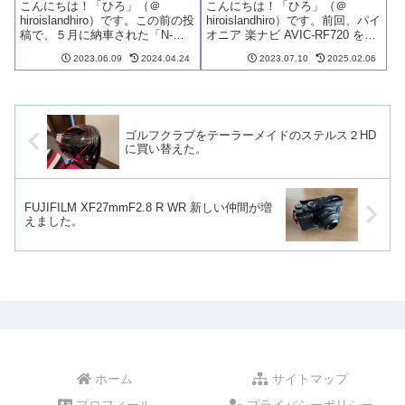
ロテクションシートを貼っ
線方法
こんにちは！「ひろ」（＠
こんにちは！「ひろ」（＠
てみた。
hiroislandhiro）です。この前の投
hiroislandhiro）です。前回、パイ
稿で、５月に納車された「N-
オニア 楽ナビ AVIC-RF720 を、
BOX Custom STYLE＋
N-BOXに自分で取り付けた記事
2023.06.09
2024.04.24
2023.07.10
2025.02.06
BLACK」のフロアマットとラゲ
を投稿しました。今回は、ホン
ッジルームマットの紹介をしま
ダ純正のクリップを活用したナ
した。今回は、その後に購入し
ビゲーションのHDMI入力、
た「ボディコーティ...
HDMI出力...
ゴルフクラブをテーラーメイドのステルス２HD
に買い替えた。
FUJIFILM XF27mmF2.8 R WR 新しい仲間が増
えました。
ホーム
サイトマップ
プロフィール
プライバシーポリシー