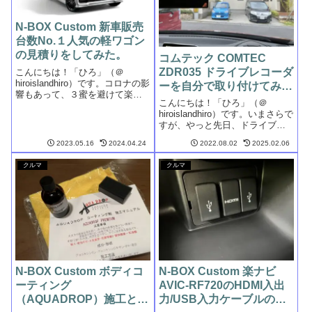
N-BOX Custom 新車販売
台数No.１人気の軽ワゴン
の見積りをしてみた。
コムテック COMTEC
ZDR035 ドライブレコーダ
こんにちは！「ひろ」（＠
hiroislandhiro）です。コロナの影
ーを自分で取り付けてみ
響もあって、３蜜を避けて楽し
た。
こんにちは！「ひろ」（＠
めるキャンプや車中泊の人気は
hiroislandhiro）です。いまさらで
相変わらずのようです。車中泊
すが、やっと先日、ドライブレ
ブームの高まりもあって、キャ
コーダーを購入し、自分で装着
ンピングカーの需要もかつてな
2023.05.16
2024.04.24
2022.08.02
2025.02.06
しました。商品は「コムテック
いほどの大好調。キャンピング
COMTEC ZDR035 前後２カメラ
カ...
クルマ
クルマ
ドライブレコーダー」です。素
人では取り付けが...
N-BOX Custom ボディコ
N-BOX Custom 楽ナビ
ーティング
AVIC-RF720のHDMI入出
（AQUADROP）施工とプ
力/USB入力ケーブルの配